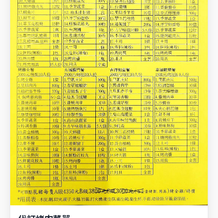
代訂烤肉菜單
Contact
紅瓣天民宿 溪頭包棟
📍 南投縣鹿谷鄉田頭巷35之22號
我要訂房
LINE 客服
LINE 電話