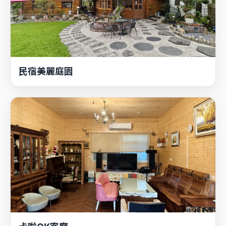
卡啦OK客廳