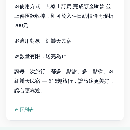
讓心更靠近。
← 回列表
Contact
紅瓣天民宿 溪頭包棟
📍 南投縣鹿谷鄉田頭巷35之22號
我要訂房
LINE 客服
LINE 電話
Links
客房資訊
網路相簿
訂房說明
交通指引
最新消息
Q&A
訂單查詢