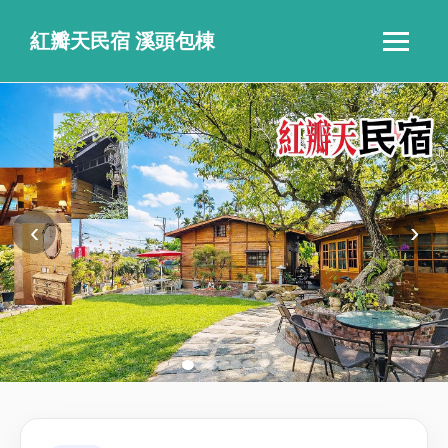
紅瓣天民宿 溪頭包棟
‹
›
NEWS
🎁【616趣旅行滿額送
好禮】紅瓣天限定優惠
券
🗓️ 2025-10-16 17:39
🎁【滿額送好禮】616 趣旅行限定優惠券
為感謝旅人們的支持，616 趣旅行推出限時
回饋活動即日起至 2025/12/31，凡於平台